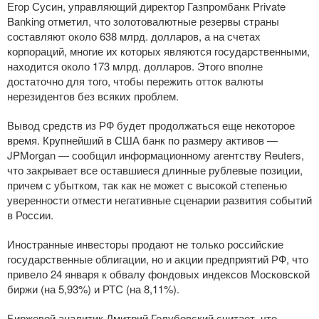
Егор Сусин, управляющий директор Газпромбанк Private
Banking отметил, что золотовалютные резервы страны
составляют около 638 млрд. долларов, а на счетах
корпораций, многие их которых являются государственными,
находится около 173 млрд. долларов. Этого вполне
достаточно для того, чтобы пережить отток валюты
нерезидентов без всяких проблем.
Вывод средств из РФ будет продолжаться еще некоторое
время. Крупнейший в США банк по размеру активов —
JPMorgan — сообщил информационному агентству Reuters,
что закрывает все оставшиеся длинные рублевые позиции,
причем с убытком, так как не может с высокой степенью
уверенности отмести негативные сценарии развития событий
в России.
Иностранные инвесторы продают не только российские
государственные облигации, но и акции предприятий РФ, что
привело 24 января к обвалу фондовых индексов Московской
биржи (на 5,93%) и РТС (на 8,11%).
Биржевой аналитик Дмитрий Голубовский считает, что