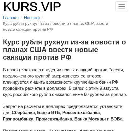
Togg
navig
Главная
Новости
Курс рубля рухнул из-за новости о планах США ввести
новые санкции против РФ
Курс рубля рухнул из-за новости о
планах США ввести новые
санкции против РФ
В проекте закона о введении новых санкций против России,
предложенного группой американских сенаторов,
планируется лишить возможности крупнейшие банки РФ
проводить расчеты в долларах. В связи с этим 9 августа
курс российского рубля снижался ниже 66 рублей за доллар.
Запрет на расчеты в долларах предполагается установить
для
Сбербанка
,
Банка ВТБ
,
Россельхозбанка
,
Газпромбанка
,
Промсвязьбанка
,
Банка Москвы
и
ВЭБа
.
Проект закона, который называется