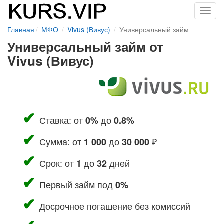
Toggl
navig
Главная
МФО
Vivus (Вивус)
Универсальный займ
Универсальный займ от
Vivus (Вивус)
Ставка: от
до
0%
0.8%
Сумма: от
до
₽
1 000
30 000
Срок: от
до
дней
1
32
Первый займ под
0%
Досрочное погашение без комиссий