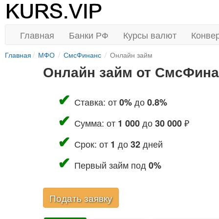
Главная
Банки РФ
Курсы валют
Конве
Главная
МФО
СмсФинанс
Онлайн займ
Онлайн займ от СмсФина
Ставка: от
до
0%
0.8%
Сумма: от
до
₽
1 000
30 000
Срок: от
до
дней
1
32
Первый займ под
0%
Подать заявку