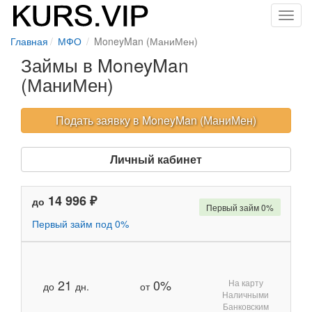
Toggl
navig
Главная
МФО
MoneyMan (МаниМен)
Займы в MoneyMan
(МаниМен)
Подать заявку в MoneyMan (МаниМен)
Личный кабинет
14 996 ₽
до
Первый займ 0%
Первый займ под 0%
21
0%
На карту
до
дн.
от
Наличными
Банковским