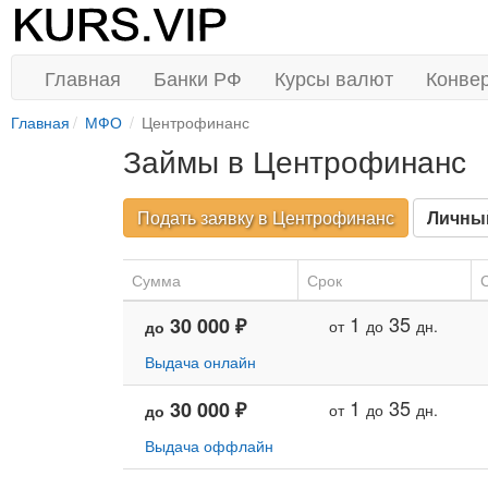
Главная
Банки РФ
Курсы валют
Конве
Главная
МФО
Центрофинанс
Займы в Центрофинанс
Подать заявку в Центрофинанс
Личны
Сумма
Срок
С
1
35
30 000 ₽
от
до
дн.
до
Выдача онлайн
1
35
30 000 ₽
от
до
дн.
до
Выдача оффлайн