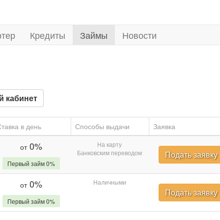
ртер
Кредиты
Займы
Новости
й кабинет
тавка в день
Способы выдачи
Заявка
0%
На карту
от
Банковским переводом
Подать заявку
Первый займ 0%
0%
Наличными
от
Подать заявку
Первый займ 0%