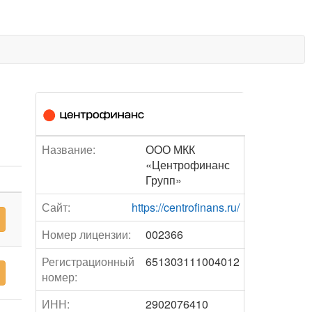
Название:
ООО МКК
«Центрофинанс
Групп»
Сайт:
https://centrofinans.ru/
Номер лицензии:
002366
Регистрационный
651303111004012
номер:
ИНН:
2902076410