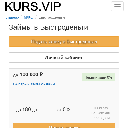
Toggl
navig
Главная
МФО
Быстроденьги
Займы в Быстроденьги
Подать заявку в Быстроденьги
Личный кабинет
100 000 ₽
до
Первый займ 0%
Быстрый займ онлайн
180
0%
На карту
до
дн.
от
Банковским
переводом
Подать заявку