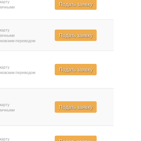
карту
Подать заявку
личными
карту
Подать заявку
личными
ковским переводом
карту
Подать заявку
ковским переводом
карту
Подать заявку
личными
карту