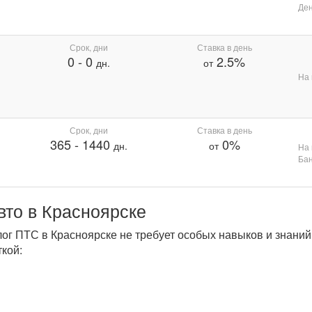
Де
Срок, дни
Ставка в день
0
-
0
2.5%
дн.
от
На 
Срок, дни
Ставка в день
365
-
1440
0%
дн.
от
На 
Бан
вто в Красноярске
лог ПТС в Красноярске не требует особых навыков и знани
кой: