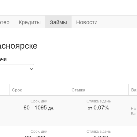
ртер
Кредиты
Займы
Новости
асноярске
ачи
Срок
Ставка
Ва
Срок, дни
Ставка в день
60
-
1095
0.07%
дн.
от
На 
Бан
Срок, дни
Ставка в день