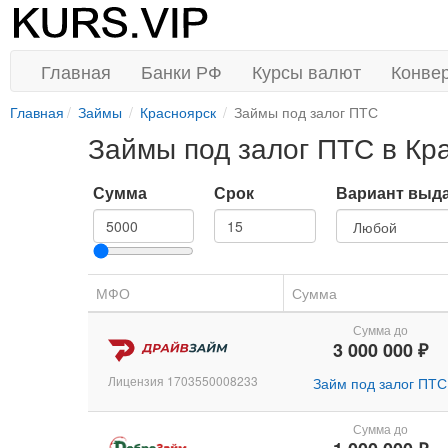
Главная
Банки РФ
Курсы валют
Конве
Главная
Займы
Красноярск
Займы под залог ПТС
Займы под залог ПТС в Кр
Сумма
Срок
Вариант выд
МФО
Сумма
Сумма до
3 000 000 ₽
Лицензия 1703550008233
Займ под залог ПТС
Сумма до