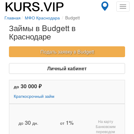
Toggl
navig
Главная
МФО Краснодара
Budgett
Займы в Budgett в
Краснодаре
Подать заявку в Budgett
Личный кабинет
30 000 ₽
до
Краткосрочный займ
30
1%
На карту
до
дн.
от
Банковским
переводом