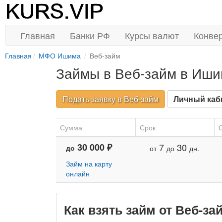
Главная
Банки РФ
Курсы валют
Конве
Главная
МФО Ишима
Веб-займ
Займы в Веб-займ в Иш
Подать заявку в Веб-займ
Личный каб
Сумма
Срок
С
30 000 ₽
7
30
до
от
до
дн.
Займ на карту
онлайн
Как взять займ от Веб-з