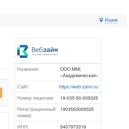
Ишим
Название:
ООО МКК
«Академическая»
Сайт:
https://web-zaim.ru/
Номер лицензии:
19-035-50-009325
Регистрационный
1903550009325
номер:
ИНН:
5407973316