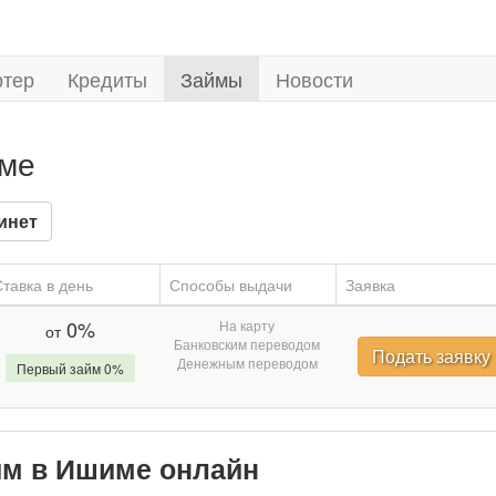
ртер
Кредиты
Займы
Новости
име
инет
тавка в день
Способы выдачи
Заявка
0%
На карту
от
Банковским переводом
Подать заявку
Денежным переводом
Первый займ 0%
айм в Ишиме онлайн