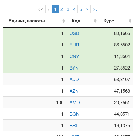
<<
<
1
2
3
4
5
>
>>
Единиц валюты
Единиц валюты
Код
Код
Курс
Курс
1
USD
80,1665
1
EUR
86,5502
1
CNY
11,3504
1
BYN
27,3522
1
AUD
53,3107
1
AZN
47,1568
100
AMD
20,7551
1
BGN
44,3571
1
BRL
16,1375