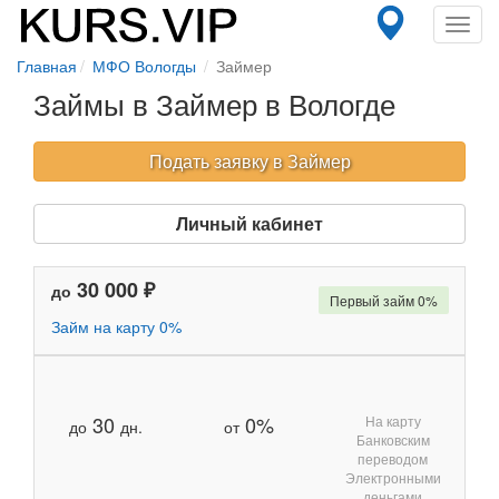
Toggl
navig
Главная
МФО Вологды
Займер
Займы в Займер в Вологде
Подать заявку в Займер
Личный кабинет
30 000 ₽
до
Первый займ 0%
Займ на карту 0%
30
0%
На карту
до
дн.
от
Банковским
переводом
Электронными
деньгами