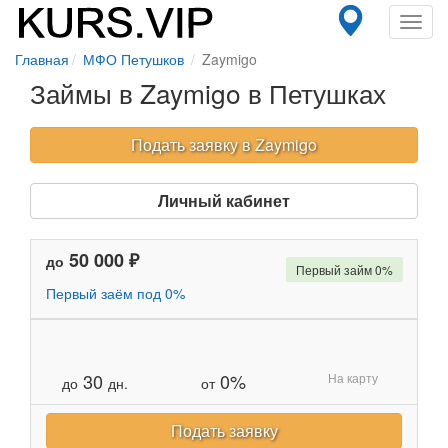
Toggl
navig
Главная
МФО Петушков
Zaymigo
Займы в Zaymigo в Петушках
Подать заявку в Zaymigo
Личный кабинет
50 000 ₽
до
Первый займ 0%
Первый заём под 0%
30
0%
На карту
до
дн.
от
Подать заявку