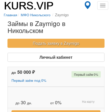
Toggl
navig
Главная
МФО Никольского
Zaymigo
Займы в Zaymigo в
Никольском
Подать заявку в Zaymigo
Личный кабинет
50 000 ₽
до
Первый займ 0%
Первый заём под 0%
30
0%
На карту
до
дн.
от