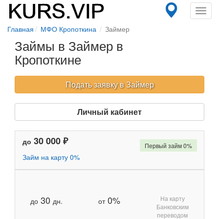
Toggl
navig
Главная
МФО Кропоткина
Займер
Займы в Займер в
Кропоткине
Подать заявку в Займер
Личный кабинет
30 000 ₽
до
Первый займ 0%
Займ на карту 0%
30
0%
На карту
до
дн.
от
Банковским
переводом