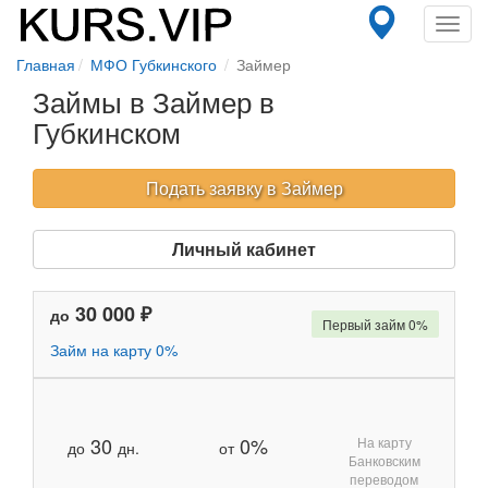
Toggl
navig
Главная
МФО Губкинского
Займер
Займы в Займер в
Губкинском
Подать заявку в Займер
Личный кабинет
30 000 ₽
до
Первый займ 0%
Займ на карту 0%
30
0%
На карту
до
дн.
от
Банковским
переводом