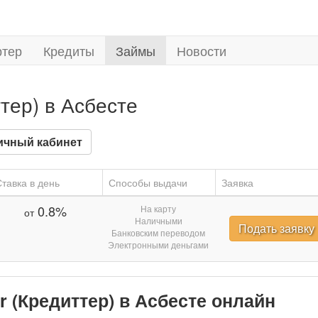
ртер
Кредиты
Займы
Новости
ттер) в Асбесте
ичный кабинет
тавка в день
Способы выдачи
Заявка
0.8%
На карту
от
Наличными
Подать заявку
Банковским переводом
Электронными деньгами
er (Кредиттер) в Асбесте онлайн