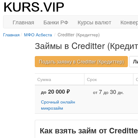
Главная
Банки РФ
Курсы валют
Конве
Главная
МФО Асбеста
Creditter (Кредиттер)
Займы в Creditter (Креди
Подать заявку в Creditter (Кредиттер)
Л
Сумма
Срок
С
20 000 ₽
7
30
до
от
до
дн.
Срочный онлайн
микрозайм
Как взять займ от Creditt