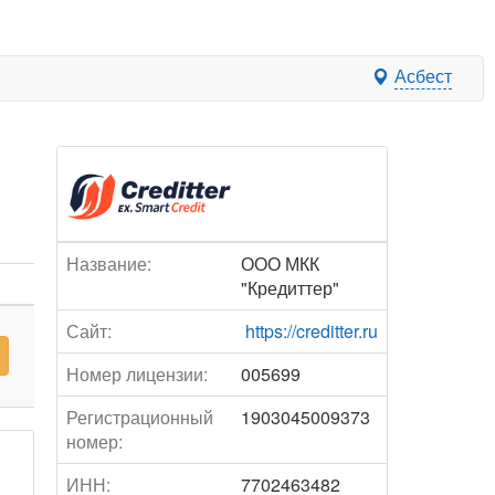
Асбест
Название:
ООО МКК
"Кредиттер"
Сайт:
https://creditter.ru
Номер лицензии:
005699
Регистрационный
1903045009373
номер:
ИНН:
7702463482