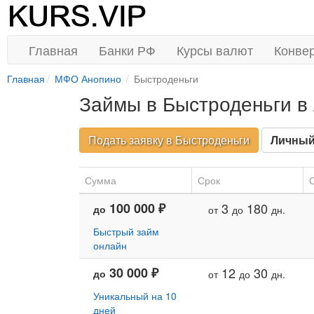
Главная
Банки РФ
Курсы валют
Конве
Главная
МФО Анопино
Быстроденьги
Займы в Быстроденьги в
Подать заявку в Быстроденьги
Личный
Сумма
Срок
С
100 000 ₽
3
180
до
от
до
дн.
Быстрый займ
онлайн
30 000 ₽
12
30
до
от
до
дн.
Уникальный на 10
дней