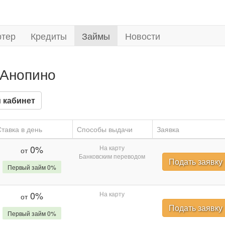
ртер
Кредиты
Займы
Новости
 Анопино
 кабинет
тавка в день
Способы выдачи
Заявка
0%
На карту
от
Банковским переводом
Подать заявку
Первый займ 0%
0%
На карту
от
Подать заявку
Первый займ 0%