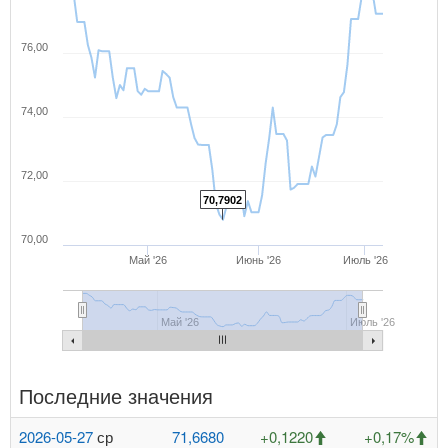
76,00
74,00
72,00
70,7902
70,00
Май '26
Июнь '26
Июль '26
Май '26
Июль '26
Последние значения
2026-05-27
ср
71,6680
+0,1220
+0,17%