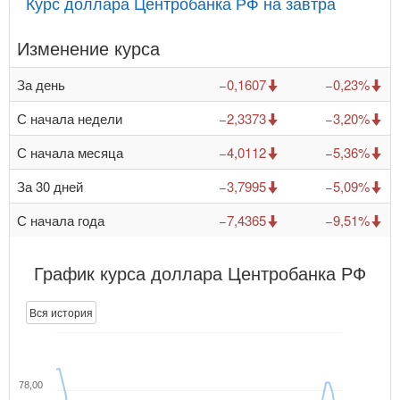
Курс доллара Центробанка РФ на завтра
Изменение курса
За день
−0,1607
−0,23%
С начала недели
−2,3373
−3,20%
С начала месяца
−4,0112
−5,36%
За 30 дней
−3,7995
−5,09%
С начала года
−7,4365
−9,51%
График курса доллара Центробанка РФ
Вся история
78,00